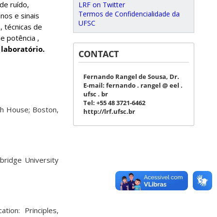
de ruído,
LRF on Twitter
Termos de Confidencialidade da
enos e sinais
UFSC
 técnicas de
e potência ,
 laboratório.
CONTACT
Fernando Rangel de Sousa, Dr.
E-mail: fernando . rangel @ eel .
ufsc . br
Tel: +55 48 3721-6462
ech House; Boston,
http://lrf.ufsc.br
bridge University
ion: Principles,