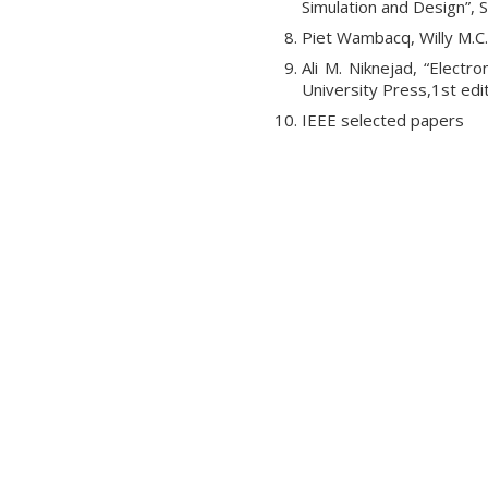
Simulation and Design”, S
Piet Wambacq, Willy M.C. 
Ali M. Niknejad, “Elect
University Press,1st edi
IEEE selected papers