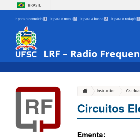
BRASIL
Ir para o conteúdo
1
Ir para o menu
2
Ir para a busca
3
Ir para o rodapé
4
LRF – Radio Freque
Instruction
Gradua
Circuitos E
Ementa: