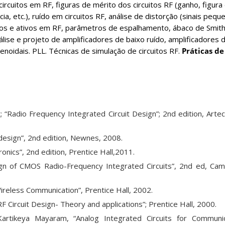
ircuitos em RF, figuras de mérito dos circuitos RF (ganho, figura 
ncia, etc.), ruído em circuitos RF, análise de distorção (sinais pequ
os e ativos em RF, parâmetros de espalhamento, ábaco de Smith,
lise e projeto de amplificadores de baixo ruído, amplificadores d
enoidais. PLL. Técnicas de simulação de circuitos RF.
Práticas de
t; “Radio Frequency Integrated Circuit Design”; 2nd edition, Art
 design”, 2nd edition, Newnes, 2008.
ronics”, 2nd edition, Prentice Hall,2011.
n of CMOS Radio-Frequency Integrated Circuits”, 2nd ed, Cam
ireless Communication”, Prentice Hall, 2002.
RF Circuit Design- Theory and applications”; Prentice Hall, 2000.
rtikeya Mayaram, “Analog Integrated Circuits for Communicat