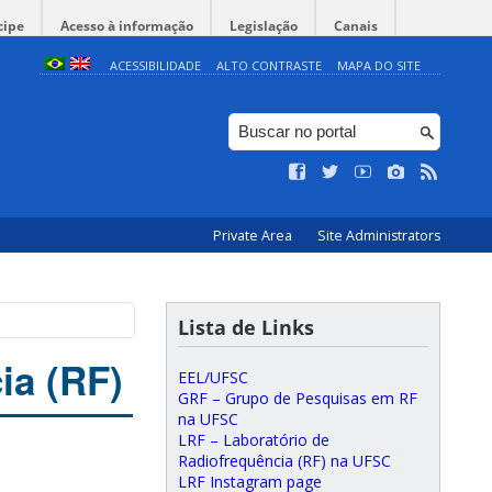
cipe
Acesso à informação
Legislação
Canais
ACESSIBILIDADE
ALTO CONTRASTE
MAPA DO SITE
Private Area
Site Administrators
Lista de Links
ia (RF)
EEL/UFSC
GRF – Grupo de Pesquisas em RF
na UFSC
LRF – Laboratório de
Radiofrequência (RF) na UFSC
LRF Instagram page