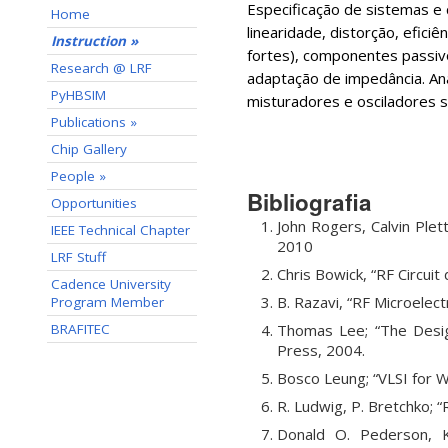
Especificação de sistemas e c
Home
linearidade, distorção, eficiê
Instruction »
fortes), componentes passiv
Research @ LRF
adaptação de impedância. Aná
PyHBSIM
misturadores e osciladores s
Publications »
Chip Gallery
People »
Bibliografia
Opportunities
John Rogers, Calvin Plet
IEEE Technical Chapter
2010
LRF Stuff
Chris Bowick, “RF Circuit
Cadence University
B. Razavi, “RF Microelect
Program Member
Thomas Lee; “The Desig
BRAFITEC
Press, 2004.
Bosco Leung; “VLSI for W
R. Ludwig, P. Bretchko; “
Donald O. Pederson, Ka