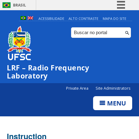
BRASIL
Simplifique!
ACESSIBILIDADE
ALTO CONTRASTE
MAPA DO SITE
Comunica BR
Participe
Acesso à informação
Legislação
LRF – Radio Frequency
Canais
Laboratory
Private Area
Site Administrators
MENU
Instruction